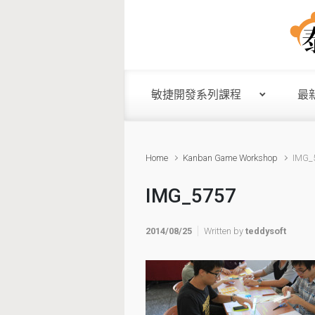
Skip to main content
敏捷開發系列課程
最
Home
Kanban Game Workshop
IMG_
IMG_5757
2014/08/25
Written by
teddysoft