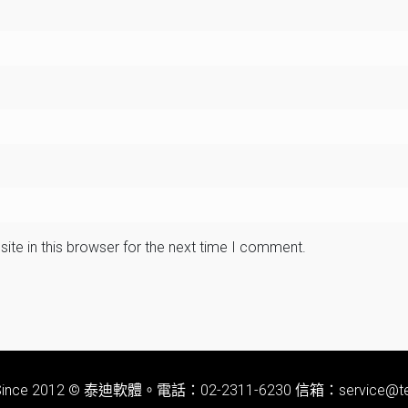
te in this browser for the next time I comment.
t Since 2012 © 泰迪軟體。電話：02-2311-6230 信箱：service@ted